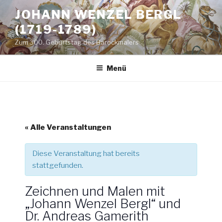
Zum
JOHANN WENZEL BERGL
Inhalt
(1719-1789)
springen
Zum 300. Geburtstag des Barockmalers
Menü
« Alle Veranstaltungen
Diese Veranstaltung hat bereits
stattgefunden.
Zeichnen und Malen mit
„Johann Wenzel Bergl“ und
Dr. Andreas Gamerith