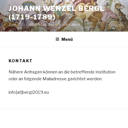
Zum
JOHANN WENZEL BERGL
Inhalt
(1719-1789)
springen
Zum 300. Geburtstag des Barockmalers
Menü
KONTAKT
Nähere Anfragen können an die betreffende Institution
oder an folgende Mailadresse gerichtet werden:
info[at]bergl2019.eu