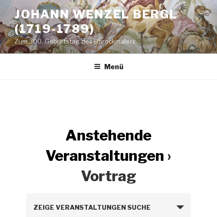
Zum
JOHANN WENZEL BERGL
Inhalt
(1719-1789)
springen
Zum 300. Geburtstag des Barockmalers
Menü
Anstehende
Veranstaltungen
›
Vortrag
V
ZEIGE VERANSTALTUNGEN SUCHE
e