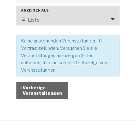
r
ANZEIGEN ALS
V
a
e
Liste
n
r
s
a
t
Keine anstehenden Veranstaltungen für
n
a
Vortrag gefunden. Versuchen Sie alle
s
Veranstaltungen anzuzeigen (Filter
l
t
aufheben) für eine komplette Anzeige von
t
a
Veranstaltungen.
l
u
t
n
u
«
Vorherige
g
Veranstaltungen
n
e
g
n
A
S
n
u
s
c
i